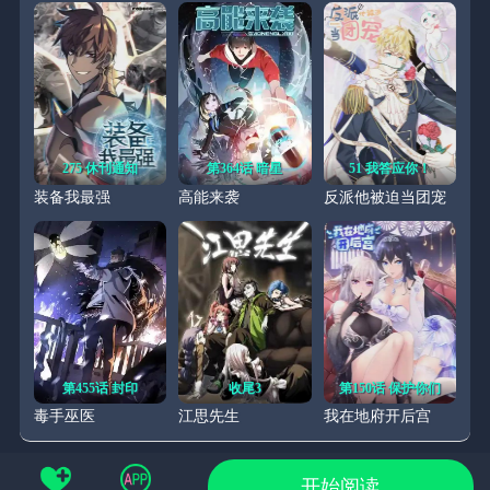
275 休刊通知
第364话 暗星
51 我答应你！
装备我最强
高能来袭
反派他被迫当团宠
第455话 封印
收尾3
第150话 保护你们
毒手巫医
江思先生
我在地府开后宫
开始阅读