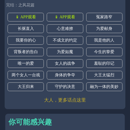
完结：之风花篇
📱 APP观看
📱 APP观看
冤家路窄
长驱直入
心意难撩
为爱献身
我要你的心
不成文的约定
我是他的人
背叛者的告白
为爱如魔
今生的挚爱
唯一的爱
女人的战争
羞耻的印记
两个女人一台戏
身体的争夺
大王太猛烈
大王归来
守护的决意
融为一体的美妙
大人，更多话点这里
你可能感兴趣