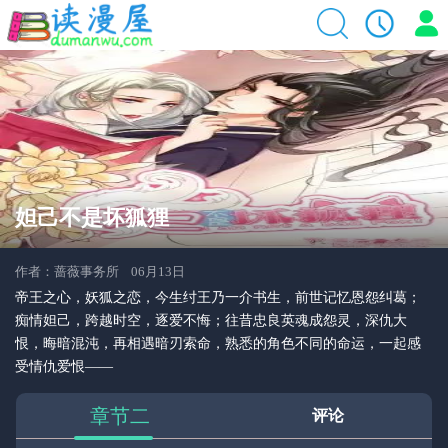
妲己不是坏狐狸
作者：蔷薇事务所 06月13日
帝王之心，妖狐之恋，今生纣王乃一介书生，前世记忆恩怨纠葛；
痴情妲己，跨越时空，逐爱不悔；往昔忠良英魂成怨灵，深仇大
恨，晦暗混沌，再相遇暗刃索命，熟悉的角色不同的命运，一起感
受情仇爱恨——
章节二
评论