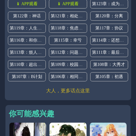
📱 APP观看
📱 APP观看
第123章：成为老师
第122章：神话
第121章：相处的最后一幕
第120章：分离
第119章：人生不如意
第118章：焦虑的理由
第117章：协议
第116章：和你做交易
第115章：幸亏
第114章：还想死吗
第113章：烦人的女人
第112章：问题少年
第111章：最后的欲望
第110章：超出预期
第109章：校园霸凌
第108章：大秀才
第107章：B计划
第106章：相同的表情
第105章：初遇
大人，更多话点这里
你可能感兴趣