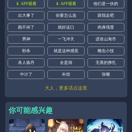
📱 APP观看
📱 APP观看
他们是一伙的
出大事了
你要怎么选
跟我走吧
跑不掉了
就好这口
肉身强度
男神
一飞冲天
进攻山海市
秒杀
就是这种感觉
雕虫小技
杀人炼丹
全是洞
无畏的挣扎
中计了
补偿
张嘴
大人，更多话点这里
你可能感兴趣