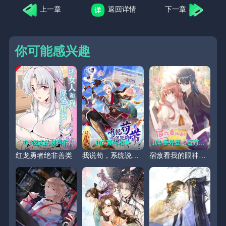
上一章
返回详情
下一章
你可能感兴趣
64 仪式的材料们
107 真传相争
104 番外五：百万夜景
红龙勇者绝非善类
我说苟，系统说狗带
宿敌看我的眼神逐渐变质