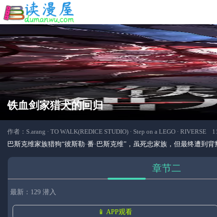
铁血剑家猎犬的回归
作者：S.arang · TO WALK(REDICE STUDIO) · Step on a LEGO · RIV
巴斯克维家族猎狗“彼斯勒·番·巴斯克维”，虽死忠家族，但最终遭
章节二
最新：129 潜入
📱 APP观看