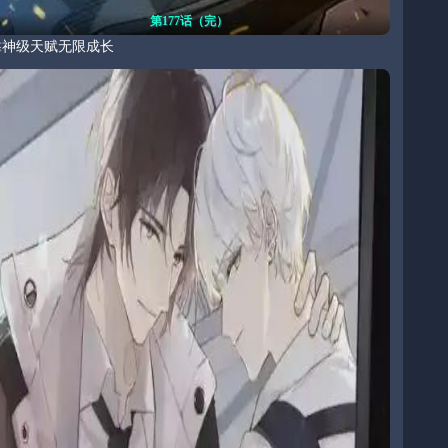
第177话（完）
靠神级天赋无限成长