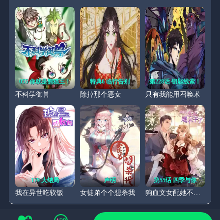
055 你就是熊猫王！
特典6 临行告别
第228话 钥匙线索！
不科学御兽
除掉那个恶女
只有我能用召唤术
179 大结局
声明
第55话 四季与你
我在异世吃软饭
女徒弟个个想杀我
狗血文女配她不干了