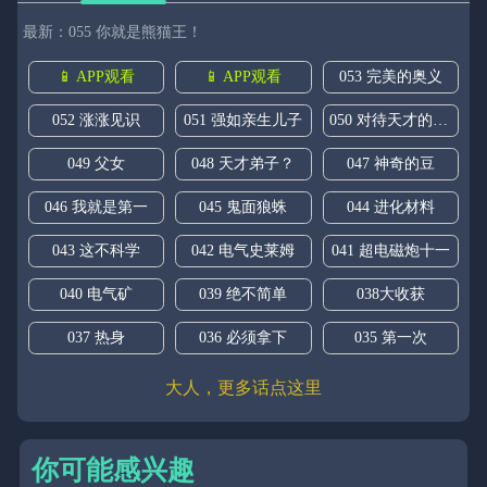
最新：055 你就是熊猫王！
📱 APP观看
📱 APP观看
053 完美的奥义
052 涨涨见识
051 强如亲生儿子
050 对待天才的方式
049 父女
048 天才弟子？
047 神奇的豆
046 我就是第一
045 鬼面狼蛛
044 进化材料
043 这不科学
042 电气史莱姆
041 超电磁炮十一
040 电气矿
039 绝不简单
038大收获
037 热身
036 必须拿下
035 第一次
大人，更多话点这里
你可能感兴趣