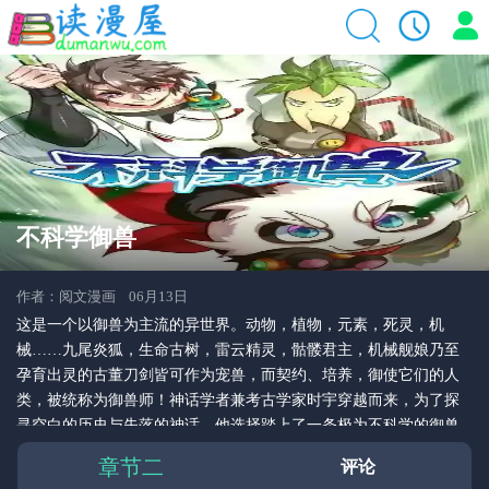
不科学御兽
作者：阅文漫画 06月13日
这是一个以御兽为主流的异世界。动物，植物，元素，死灵，机
械……九尾炎狐，生命古树，雷云精灵，骷髅君主，机械舰娘乃至
孕育出灵的古董刀剑皆可作为宠兽，而契约、培养，御使它们的人
类，被统称为御兽师！神话学者兼考古学家时宇穿越而来，为了探
寻空白的历史与失落的神话，他选择踏上了一条极为不科学的御兽
之路…
章节二
评论