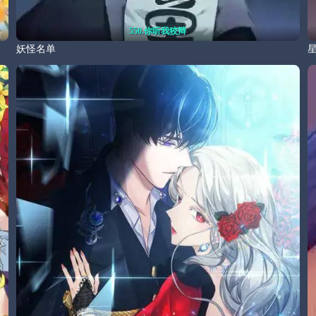
550.你听我狡辩
妖怪名单