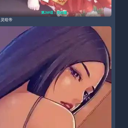
第260话：完结篇
星灵暗帝